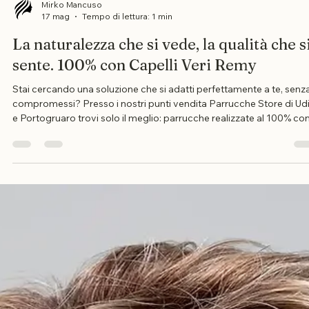
Mirko Mancuso
17 mag
Tempo di lettura: 1 min
La naturalezza che si vede, la qualità che s
sente. 100% con Capelli Veri Remy
Stai cercando una soluzione che si adatti perfettamente a te, senz
compromessi? Presso i nostri punti vendita Parrucche Store di Ud
e Portogruaro trovi solo il meglio: parrucche realizzate al 100% co
Capelli Veri Remy. Cosa significa qualità 100% con Capelli Veri Re
I capelli mantengono la cuticola integra e orientata nella stessa
direzione. Zero nodi, massima morbidezza e lucentezza naturale.
Puoi modellarle, piastrarle e acconciarle proprio come i tuoi capelli
Vien