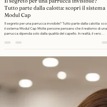
Mirko Mancuso
25 feb
Tempo di lettura: 2 min
Il segreto per una parrucca invisibile?
Tutto parte dalla calotta: scopri il sistema
Modul Cap
Il segreto per una parrucca invisibile? Tutto parte dalla calotta: sco
il sistema Modul Cap Molte persone pensano che il realismo di una
parrucca dipenda solo dalla qualità del capello. In realtà, il vero
"motore" di una parrucca è la sua calotta. È lei a determinare se ti
sentirai sicura di te o se vivrai con il costante timore che qualcosa s
sposti. Su Parrucche.store, abbiamo scelto l'eccellenza tecnologi
per offrirti il massimo dell'invisibilità: il sistema Modul Ca