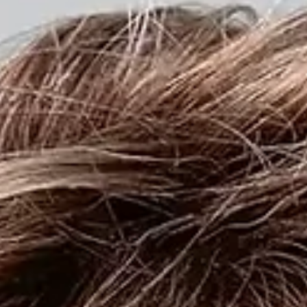
La naturalezza che si vede, la qualità che s
sente. 100% con Capelli Veri Remy
Stai cercando una soluzione che si adatti perfettamente a te, senz
compromessi? Presso i nostri punti vendita Parrucche Store di Ud
e Portogruaro trovi solo il meglio: parrucche realizzate al 100% co
Capelli Veri Remy. Cosa significa qualità 100% con Capelli Veri Re
I capelli mantengono la cuticola integra e orientata nella stessa
direzione. Zero nodi, massima morbidezza e lucentezza naturale.
Puoi modellarle, piastrarle e acconciarle proprio come i tuoi capelli
Vien