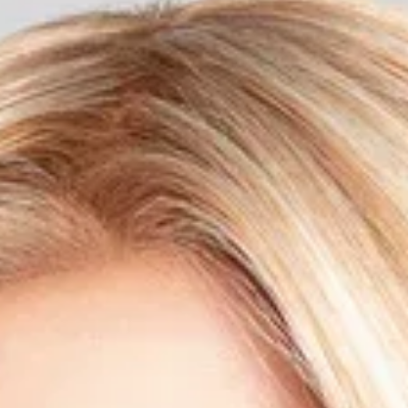
poter pettinare i capelli all'indietro in totale libertà. Monofilamento
Annodato a Mano: Effetto "cuoio capelluto" ultra-realistico e un