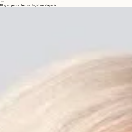
Home
Domande Frequenti
Consigli
Chi Siamo
Blog
Blog su parrucche oncologichee alopecia