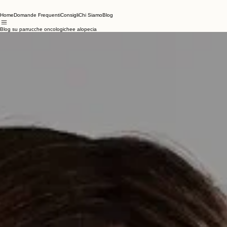
Home
Domande Frequenti
Consigli
Chi Siamo
Blog
Blog su parrucche oncologichee alopecia