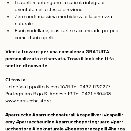
Cosa significa qualità 100% con Capelli Veri Remy?
I capelli mantengono la cuticola integra e 
orientata nella stessa direzione.
Zero nodi, massima morbidezza e lucentezza 
naturale.
Puoi modellarle, piastrarle e acconciarle proprio 
come i tuoi capelli.
Vieni a trovarci per una consulenza GRATUITA 
personalizzata e riservata. Trova il look che ti fa 
sentire di nuovo te.
Ci trovi a:
Udine Via Ippolito Nievo 16/B Tel. 0432 1790277
Portogruaro B.go S. Agnese 19 Tel. 0421 630408 
www.parrucche.store
#parrucche
#parrucchenaturali
#capelliveri
#capellir
emy
#parruccheudine
#parruccheportogruaro
#parr