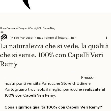
Home
Domande Frequenti
Consigli
Chi Siamo
Blog
Mirko Mancuso
17 mag
Tempo di lettura: 1 min
La naturalezza che si vede, la qualità
che si sente. 100% con Capelli Veri
Remy
Stai cercando una soluzione che si adatti 
perfettamente a te, senza compromessi? 
Presso i 
nostri punti vendita Parrucche Store di Udine e 
Portogruaro trovi solo il meglio: parrucche realizzate al 
100% con Capelli Veri Remy.