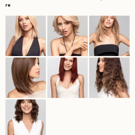
ucchestore
#looknaturale
#benesserecapelli
#hairca
re