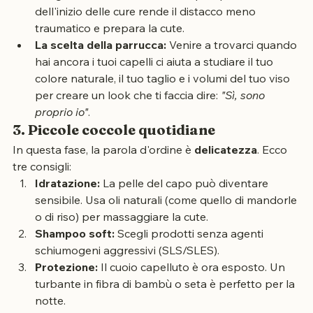
Il taglio tattico:
 Accorciare i capelli prima 
dell'inizio delle cure rende il distacco meno 
traumatico e prepara la cute.
La scelta della parrucca:
 Venire a trovarci quando 
hai ancora i tuoi capelli ci aiuta a studiare il tuo 
colore naturale, il tuo taglio e i volumi del tuo viso 
per creare un look che ti faccia dire: 
"Sì, sono 
proprio io"
.
3. Piccole coccole quotidiane
In questa fase, la parola d'ordine è 
delicatezza
. Ecco 
tre consigli:
Idratazione:
 La pelle del capo può diventare 
sensibile. Usa oli naturali (come quello di mandorle 
o di riso) per massaggiare la cute.
Shampoo soft:
 Scegli prodotti senza agenti 
schiumogeni aggressivi (SLS/SLES).
Protezione:
 Il cuoio capelluto è ora esposto. Un 
turbante in fibra di bambù o seta è perfetto per la 