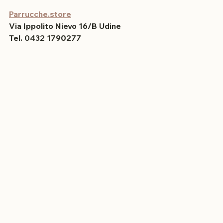
soluzione più adatta a te.
Parrucche.store
Via Ippolito Nievo 16/B Udine
Tel. 0432 1790277