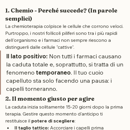
consapevolezza e un pizzico di grinta in più.
1. Chemio - Perché succede? (In parole 
semplici)
La chemioterapia colpisce le cellule che corrono veloci. 
Purtroppo, i nostri follicoli piliferi sono tra i più rapidi 
dell'organismo e i farmaci non sempre riescono a 
distinguerli dalle cellule "cattive".
Il lato positivo:
 Non tutti i farmaci causano 
la caduta totale e, soprattutto, si tratta di un 
fenomeno 
temporaneo
. Il tuo cuoio 
capelluto sta solo facendo una pausa: i 
capelli torneranno.
2. Il momento giusto per agire
La caduta inizia solitamente 15-20 giorni dopo la prima 
terapia. Gestire questo momento d'anticipo ti 
restituisce il 
potere di scegliere
: