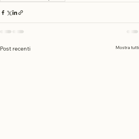
Ritrovare se stessi allo specchio
Mostra tutti
Post recenti