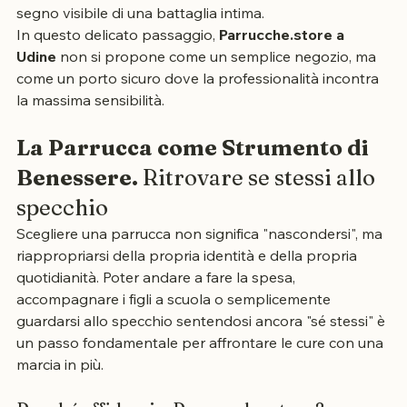
l’immagine riflessa allo specchio inizia a cambiare. La 
perdita dei capelli non è solo un fatto estetico, ma un 
segno visibile di una battaglia intima.
In questo delicato passaggio, 
Parrucche.store a 
Udine
 non si propone come un semplice negozio, ma 
come un porto sicuro dove la professionalità incontra 
la massima sensibilità.
La Parrucca come Strumento di 
Benessere. 
Ritrovare se stessi allo 
specchio
Scegliere una parrucca non significa "nascondersi", ma 
riappropriarsi della propria identità e della propria 
quotidianità. Poter andare a fare la spesa, 
accompagnare i figli a scuola o semplicemente 
guardarsi allo specchio sentendosi ancora "sé stessi" è 
un passo fondamentale per affrontare le cure con una 
marcia in più.