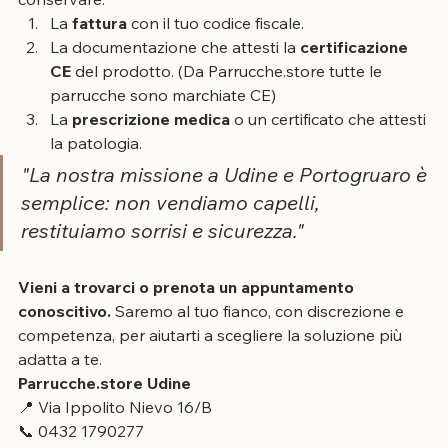
Per richiedere il rimborso fiscale, assicurati di 
conservare:
La 
fattura
 con il tuo codice fiscale.
La documentazione che attesti la 
certificazione 
CE
 del prodotto. (Da Parrucche.store tutte le 
parrucche sono marchiate CE)
La 
prescrizione medica
 o un certificato che attesti 
la patologia.
"La nostra missione a Udine e Portogruaro è 
semplice: non vendiamo capelli, 
restituiamo sorrisi e sicurezza."
Vieni a trovarci o prenota un appuntamento 
conoscitivo.
 Saremo al tuo fianco, con discrezione e 
competenza, per aiutarti a scegliere la soluzione più 
adatta a te.
Parrucche.store Udine
📍 Via Ippolito Nievo 16/B